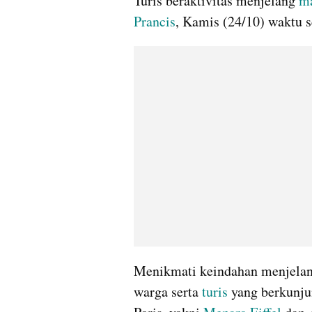
Turis beraktivitas menjelang 
ma
Prancis
, Kamis (24/10) waktu 
Menikmati keindahan menjelang
warga serta 
turis
 yang berkunju