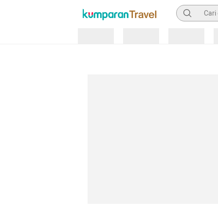
Pencarian
Loading
Loading
Loading