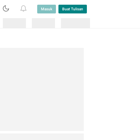
Masuk
Buat Tulisan
Loading
Loading
Lainnya