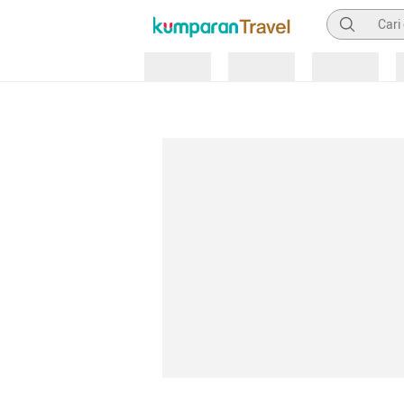
Pencarian
Loading
Loading
Loading