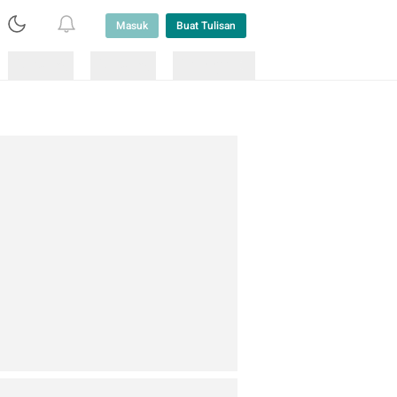
Masuk
Buat Tulisan
Loading
Loading
Lainnya