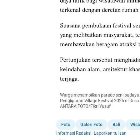
daya tarik bagi wisatawan untu
terkenal dengan deretan rumah t
Suasana pembukaan festival se
yang melibatkan masyarakat, t
membawakan beragam atraksi tr
Pertunjukan tersebut menghad
keindahan alam, arsitektur kha
terjaga.
Warga menampilkan parade seni budaya d
Penglipuran Village Festival 2026 di Desa 
ANTARA FOTO/Fikri Yusuf
Foto
Galeri Foto
Bali
Wisa
Informasi Redaksi
·
Laporkan tulisan