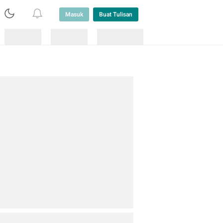
Masuk
Buat Tulisan
Loading
Loading
Lainnya