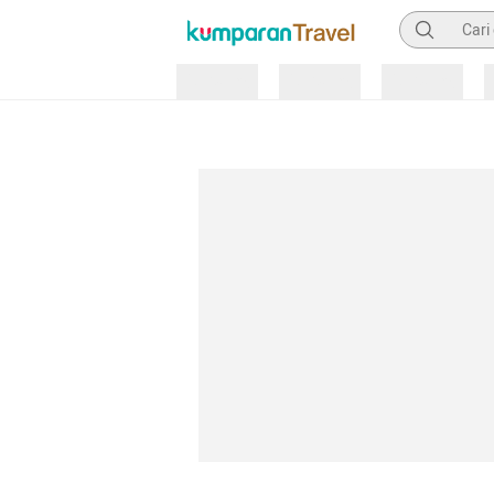
Pencarian
Loading
Loading
Loading