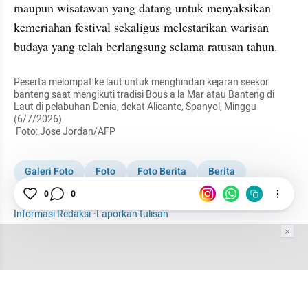
maupun wisatawan yang datang untuk menyaksikan 
kemeriahan festival sekaligus melestarikan warisan 
budaya yang telah berlangsung selama ratusan tahun.
Peserta melompat ke laut untuk menghindari kejaran seekor 
banteng saat mengikuti tradisi Bous a la Mar atau Banteng di 
Laut di pelabuhan Denia, dekat Alicante, Spanyol, Minggu 
(6/7/2026).

 Foto: Jose Jordan/AFP
Galeri Foto
Foto
Foto Berita
Berita
Tradisi
0
0
Spanyol
Banteng
Informasi Redaksi
·
Laporkan tulisan
Tim Editor
Editor Section