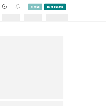
Masuk
Buat Tulisan
Loading
Loading
Lainnya