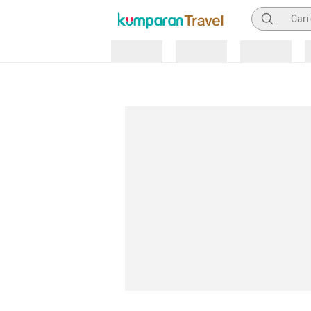
Pencarian
Loading
Loading
Loading