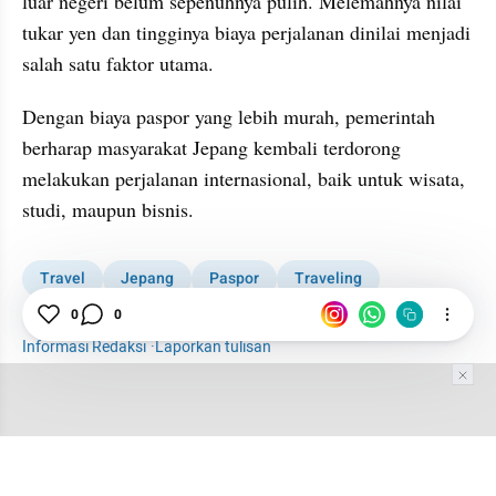
luar negeri belum sepenuhnya pulih. Melemahnya nilai 
tukar yen dan tingginya biaya perjalanan dinilai menjadi 
salah satu faktor utama.
Dengan biaya paspor yang lebih murah, pemerintah 
berharap masyarakat Jepang kembali terdorong 
melakukan perjalanan internasional, baik untuk wisata, 
studi, maupun bisnis.
Travel
Jepang
Paspor
Traveling
Serba-serbi Travel
Wisatawan
Biaya
0
0
Informasi Redaksi
·
Laporkan tulisan
Tim Editor
Editor Section