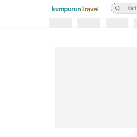
Pencarian
Loading
Loading
Loading