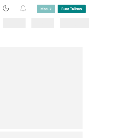
Masuk
Buat Tulisan
Loading
Loading
Lainnya