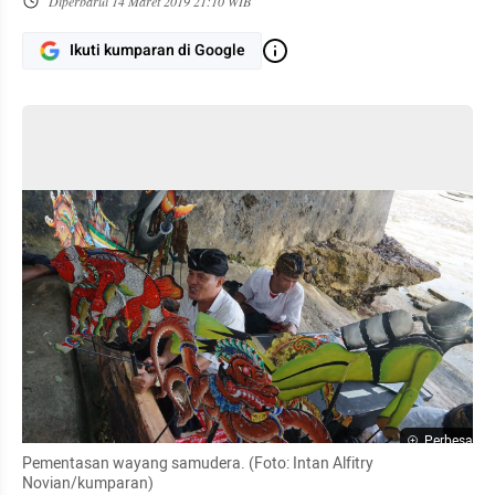
Diperbarui
14 Maret 2019 21:10 WIB
Ikuti kumparan di Google
Perbesar
Pementasan wayang samudera. (Foto: Intan Alfitry 
Novian/kumparan)