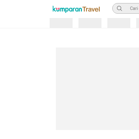
Pencarian
Loading
Loading
Loading