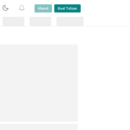
Masuk
Buat Tulisan
Loading
Loading
Lainnya