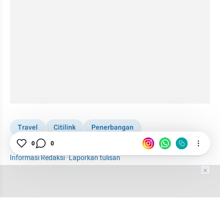
Travel
Citilink
Penerbangan
0
0
Bandara Soekarno-Hatta
Informasi Redaksi
·
Laporkan tulisan
Tim Editor
Editor Section