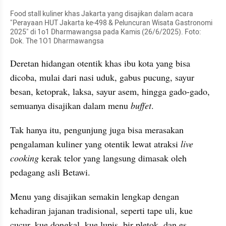
Food stall kuliner khas Jakarta yang disajikan dalam acara 
"Perayaan HUT Jakarta ke-498 & Peluncuran Wisata Gastronomi 
2025" di 1o1 Dharmawangsa pada Kamis (26/6/2025). Foto: 
Dok. The 1O1 Dharmawangsa
Deretan hidangan otentik khas ibu kota yang bisa 
dicoba, mulai dari nasi uduk, gabus pucung, sayur 
besan, ketoprak, laksa, sayur asem, hingga gado-gado, 
semuanya disajikan dalam menu 
buffet
. 
Tak hanya itu, pengunjung juga bisa merasakan 
pengalaman kuliner yang otentik lewat atraksi 
live 
cooking
 kerak telor yang langsung dimasak oleh 
pedagang asli Betawi.
Menu yang disajikan semakin lengkap dengan 
kehadiran jajanan tradisional, seperti tape uli, kue 
cucur, kue dongkal, kue lupis, bir pletok, dan es 