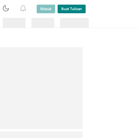
Masuk
Buat Tulisan
Loading
Loading
Lainnya