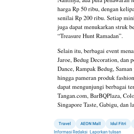
harga Rp 50 ribu, dengan kelip
senilai Rp 200 ribu. Setiap mi
juga dapat menukarkan struk be
“Treasure Hunt Ramadan”.
Selain itu, berbagai event mena
Jaroe, Bedug Decoration, dan pe
Dance, Rampak Bedug, Saman pe
hingga pameran produk fashion
dapat mengunjungi berbagai ten
Tangan.com, BarBQPlaza, Color
Singapore Taste, Gabigu, dan l
Travel
AEON Mall
Idul Fitri
Informasi Redaksi
·
Laporkan tulisan