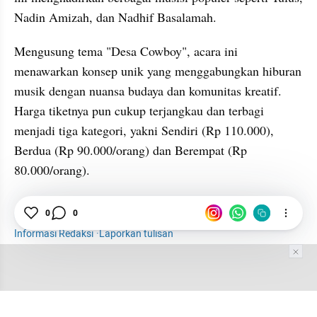
Nadin Amizah, dan Nadhif Basalamah.
Mengusung tema "Desa Cowboy", acara ini 
menawarkan konsep unik yang menggabungkan hiburan 
musik dengan nuansa budaya dan komunitas kreatif. 
Harga tiketnya pun cukup terjangkau dan terbagi 
menjadi tiga kategori, yakni Sendiri (Rp 110.000), 
Berdua (Rp 90.000/orang) dan Berempat (Rp 
80.000/orang).
0
0
Travel
Festival Musik
Yogyakarta
Wisata
Informasi Redaksi
·
Laporkan tulisan
Tim Editor
Editor Section