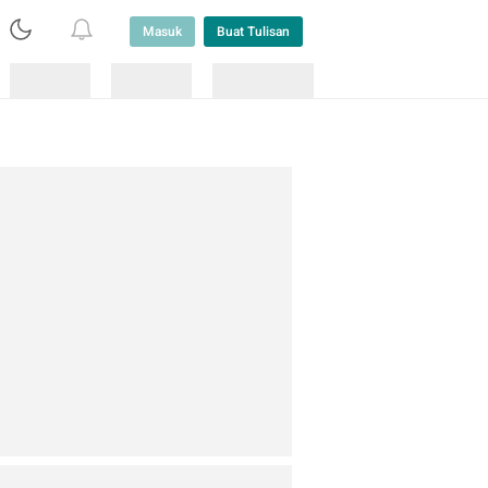
Masuk
Buat Tulisan
Loading
Loading
Lainnya