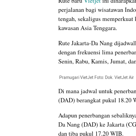
Rute baru 
Vietjet
 ini diharapk
perjalanan bagi wisatawan Indo
tengah, sekaligus memperkuat k
kawasan Asia Tenggara.
Rute Jakarta-Da Nang dijadwalk
dengan frekuensi lima penerban
Senin, Rabu, Kamis, Jumat, da
 Pramugari VietJet Foto: Dok. VietJet Air
Di mana jadwal untuk penerban
(DAD) berangkat pukul 18.20 W
Adapun penerbangan sebaliknya
Da Nang (DAD) ke Jakarta (CGK
dan tiba pukul 17.20 WIB.