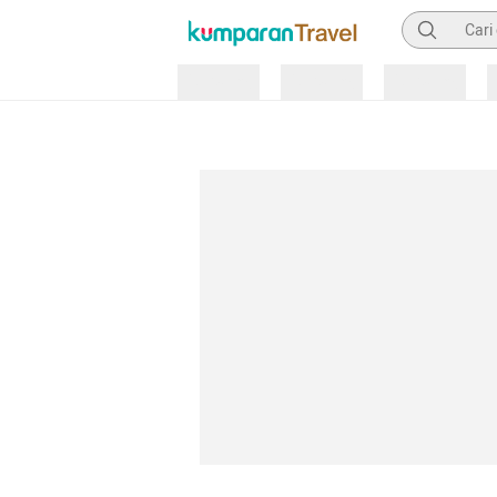
Pencarian
Loading
Loading
Loading