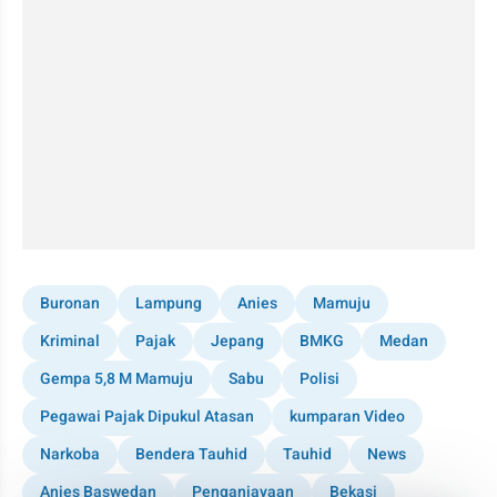
Buronan
Lampung
Anies
Mamuju
Kriminal
Pajak
Jepang
BMKG
Medan
Gempa 5,8 M Mamuju
Sabu
Polisi
Pegawai Pajak Dipukul Atasan
kumparan Video
Narkoba
Bendera Tauhid
Tauhid
News
Anies Baswedan
Penganiayaan
Bekasi