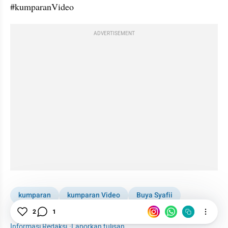
#kumparanVideo
ADVERTISEMENT
kumparan
kumparan Video
Buya Syafii
Syafii Maarif
2
1
Buya Syafii Maarif Meninggal Dunia
Informasi Redaksi
·
Laporkan tulisan