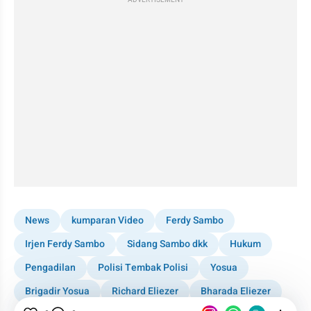
ADVERTISEMENT
News
kumparan Video
Ferdy Sambo
Irjen Ferdy Sambo
Sidang Sambo dkk
Hukum
Pengadilan
Polisi Tembak Polisi
Yosua
Brigadir Yosua
Richard Eliezer
Bharada Eliezer