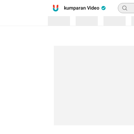
Pencar
kumparan Video
Loading
Loading
Loading