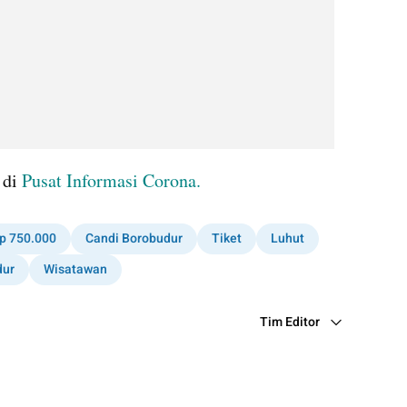
di 
Pusat Informasi Corona.
Rp 750.000
Candi Borobudur
Tiket
Luhut
dur
Wisatawan
Tim Editor
Editor Section