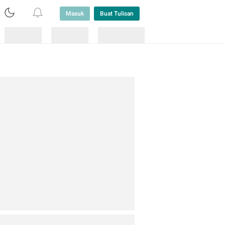
Masuk
Buat Tulisan
Loading
Loading
Lainnya