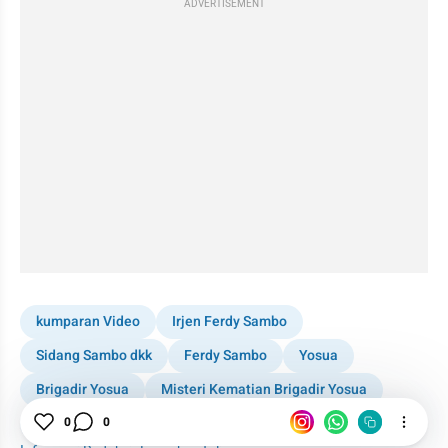
ADVERTISEMENT
kumparan Video
Irjen Ferdy Sambo
Sidang Sambo dkk
Ferdy Sambo
Yosua
Brigadir Yosua
Misteri Kematian Brigadir Yosua
Kuat Ma'ruf
0
0
Sidang
Penembakan Polisi
News