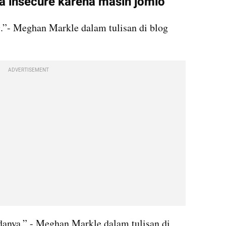
a insecure karena masih jomlo
e
.”- Meghan Markle dalam tulisan di blog 
ADVERTISEMENT
danya.” - Meghan Markle dalam tulisan di 