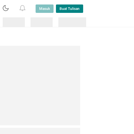
Masuk
Buat Tulisan
Loading
Loading
Lainnya