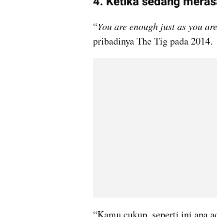
4. Ketika sedang meras
“
You are enough just as you ar
pribadinya The Tig pada 2014.
“Kamu cukup, seperti ini apa a