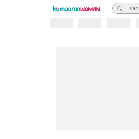
Pencarian
Loading
Loading
Loading