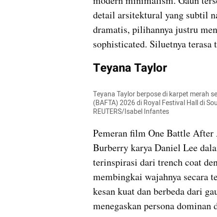
modern minimalism. Gaun terseb
detail arsitektural yang subtil
dramatis, pilihannya justru men
sophisticated. Siluetnya terasa
Teyana Taylor
Teyana Taylor berpose di karpet merah se
(BAFTA) 2026 di Royal Festival Hall di So
REUTERS/Isabel Infantes
Pemeran film One Battle After
Burberry karya Daniel Lee dala
terinspirasi dari trench coat de
membingkai wajahnya secara tea
kesan kuat dan berbeda dari gau
menegaskan persona dominan da