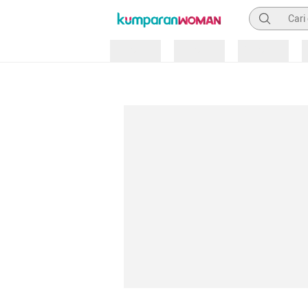
Pencarian
Loading
Loading
Loading