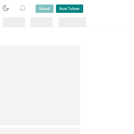
Masuk
Buat Tulisan
Loading
Loading
Lainnya