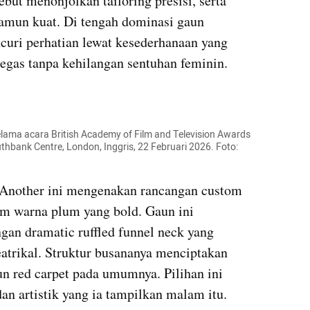
ut menonjolkan tailoring presisi, serta 
 namun kuat. Di tengah dominasi gaun 
curi perhatian lewat kesederhanaan yang 
 tegas tanpa kehilangan sentuhan feminin.
lama acara British Academy of Film and Television Awards 
uthbank Centre, London, Inggris, 22 Februari 2026. Foto: 
 Another ini mengenakan rancangan custom 
m warna plum yang bold. Gaun ini 
ngan dramatic ruffled funnel neck yang 
trikal. Struktur busananya menciptakan 
n red carpet pada umumnya. Pilihan ini 
n artistik yang ia tampilkan malam itu.