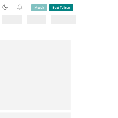
Masuk
Buat Tulisan
Loading
Loading
Lainnya