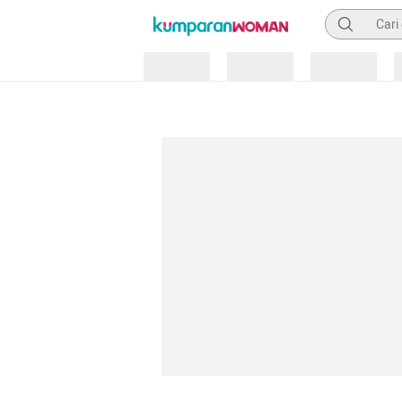
Pencarian
Loading
Loading
Loading