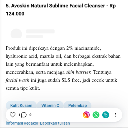
5. Avoskin Natural Sublime Facial Cleanser - Rp 
124.000
instagram embed
Produk ini diperkaya dengan 2% niacinamide, 
hyaluronic acid, marula oil, dan berbagai ekstrak bahan 
lain yang bermanfaat untuk melembapkan, 
mencerahkan, serta menjaga
 skin barrier.
 Tentunya 
facial wash
 ini juga sudah SLS free, jadi cocok untuk 
semua tipe kulit.
Kulit Kusam
Vitamin C
Pelembap
SEO kumparanWOMAN
1
0
Informasi Redaksi
·
Laporkan tulisan