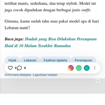
terlihat manis, sederhana, dan tetap stylish. Model ini 
juga cocok dipadukan dengan berbagai jenis 
outfit
.
Gimana, kamu sudah tahu mau pakai model apa di hari 
Lebaran nanti?
Baca juga: 
Ibadah yang Bisa Dilakukan Perempuan 
Haid di 10 Malam Terakhir Ramadan
Hijab
Lebaran
Fashion Update
Perempuan
0
0
Woman
Informasi Redaksi
·
Laporkan tulisan
Tim Editor
Editor Section