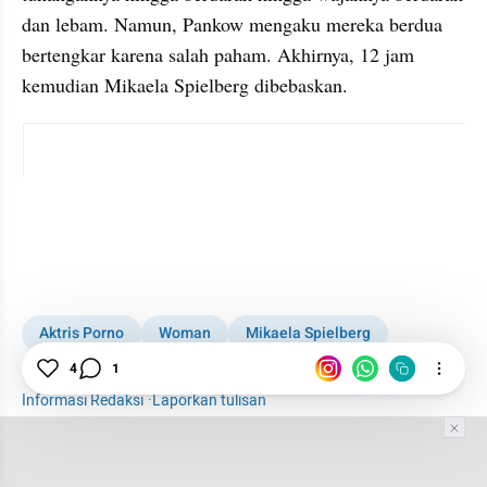
dan lebam. Namun, Pankow mengaku mereka berdua 
bertengkar karena salah paham. Akhirnya, 12 jam 
kemudian Mikaela Spielberg dibebaskan.
instagram embed
Aktris Porno
Woman
Mikaela Spielberg
Steven Spielberg
4
1
Informasi Redaksi
·
Laporkan tulisan
Tim Editor
Editor Section