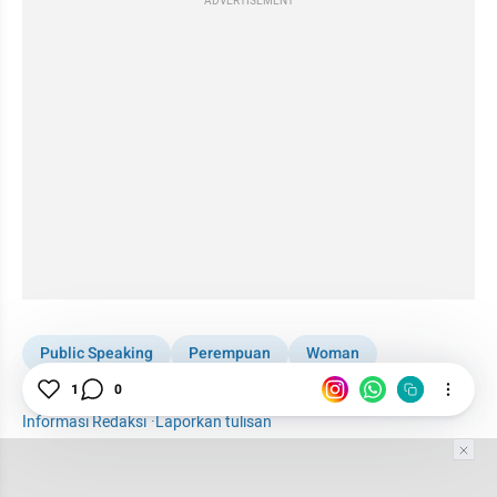
ADVERTISEMENT
Public Speaking
Perempuan
Woman
1
0
Percaya Diri
Komunikasi
Informasi Redaksi
·
Laporkan tulisan
Tim Editor
Editor Section