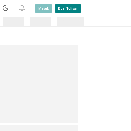
Masuk
Buat Tulisan
Loading
Loading
Lainnya