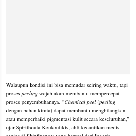
Walaupun kondisi ini bisa memudar seiring waktu, tapi 
proses 
peeling
 wajah akan membantu mempercepat 
proses penyembuhannya. “
Chemical peel 
(
peeling 
dengan bahan kimia) dapat membantu menghilangkan 
atau memperbaiki pigmentasi kulit secara keseluruhan,” 
ujar Spirithoula Koukoufikis, ahli kecantikan medis 
senior di Skinfluencer yang berasal dari Inggris.