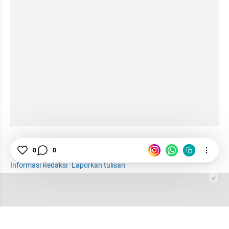
Afternoon Tea
Hotel
Teh
Buah
Tarot
0
0
Informasi Redaksi
·
Laporkan tulisan
Tim Editor
Editor Section