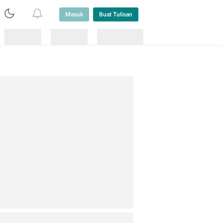
Masuk
Buat Tulisan
Loading
Loading
Lainnya