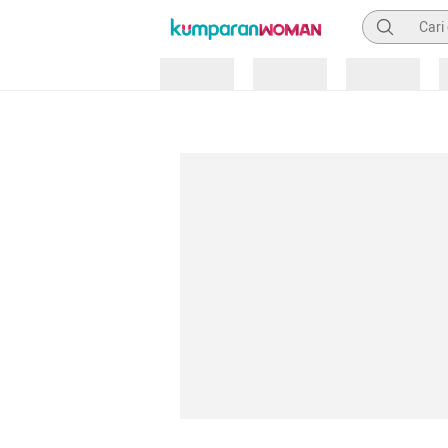
Pencarian
Loading
Loading
Loading