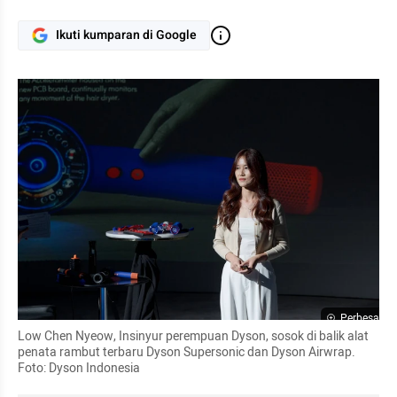
Ikuti kumparan di Google
Perbesar
Low Chen Nyeow, Insinyur perempuan Dyson, sosok di balik alat 
penata rambut terbaru Dyson Supersonic dan Dyson Airwrap. 
Foto: Dyson Indonesia