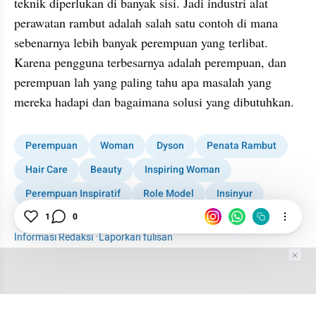
teknik diperlukan di banyak sisi. Jadi industri alat 
perawatan rambut adalah salah satu contoh di mana 
sebenarnya lebih banyak perempuan yang terlibat. 
Karena pengguna terbesarnya adalah perempuan, dan 
perempuan lah yang paling tahu apa masalah yang 
mereka hadapi dan bagaimana solusi yang dibutuhkan.
Perempuan
Woman
Dyson
Penata Rambut
Hair Care
Beauty
Inspiring Woman
Perempuan Inspiratif
Role Model
Insinyur
Perawatan Rambut
1
0
Informasi Redaksi
·
Laporkan tulisan
Tim Editor
Editor Section