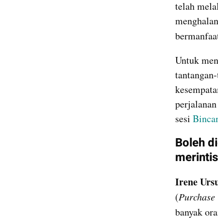
telah mela
menghalan
bermanfaat
Untuk meng
tantangan-
kesempatan
perjalanan
sesi 
Binca
Boleh d
merinti
Irene Ursu
(
Purchase
banyak ora