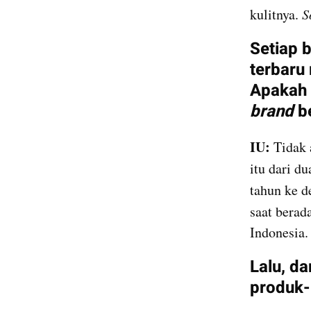
kulitnya. 
S
Setiap 
terbaru 
brand
 b
IU: 
Tidak 
itu dari d
tahun ke d
saat berada
Indonesia.
Lalu, da
produk-