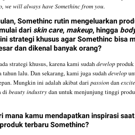
o, we will always have Somethinc from you
.
bulan, Somethinc rutin mengeluarkan prod
mulai dari 
skin care
, 
makeup
, hingga 
body
esar dan dikenal banyak orang?
ada strategi khusus, karena kami sudah 
develop
 produk
ua tahun lalu. Dan sekarang, kami juga sudah 
develop
 un
epan. Mungkin ini adalah akibat dari 
passion
 dan 
excit
 di 
beauty industry
 dan untuk menjunjung tinggi produ
ri mana kamu mendapatkan inspirasi saat 
produk terbaru Somethinc?