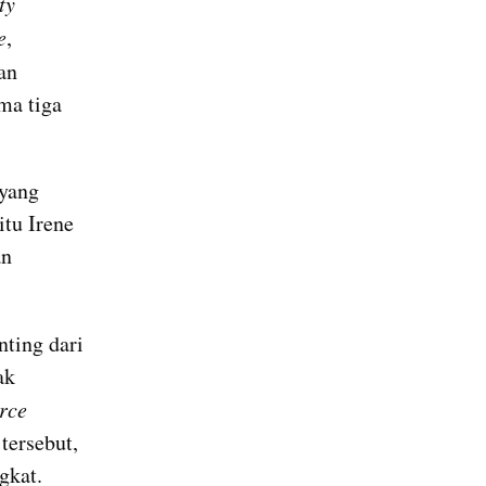
y 
e
, 
n 
a tiga 
yang 
tu Irene 
n 
ting dari 
k 
rce
ersebut, 
gkat.