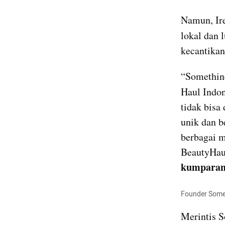
Namun, Ire
lokal dan 
kecantikan
“Somethin
Haul Indon
tidak bisa 
unik dan b
berbagai m
kumpar
Founder Someth
Merintis S