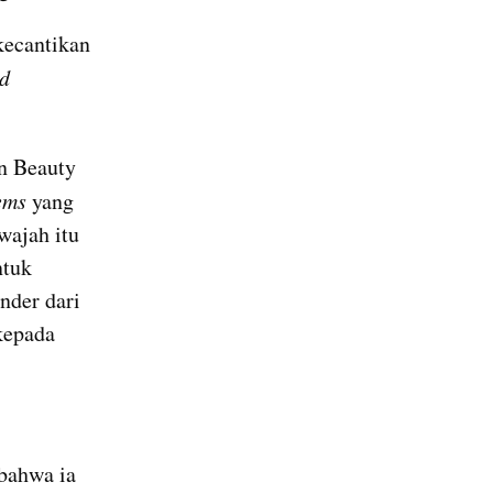
ecantikan 
d
n Beauty 
ems
 yang 
ajah itu 
tuk 
der dari 
BeautyHaul, Somethinc & Glowinc Potion, dalam pernyataannya kepada 
bahwa ia 