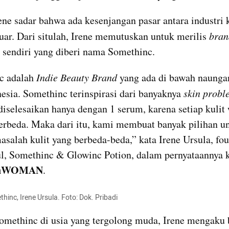
ne sadar bahwa ada kesenjangan pasar antara industri k
luar. Dari situlah, Irene memutuskan untuk merilis 
bran
 sendiri yang diberi nama Somethinc.
c adalah 
Indie Beauty Brand
 yang ada di bawah naunga
esia. Somethinc terinspirasi dari banyaknya 
skin
probl
diselesaikan hanya dengan 1 serum, karena setiap kulit w
erbeda. Maka dari itu, kami membuat banyak pilihan un
asalah kulit yang berbeda-beda,” kata Irene Ursula, foun
anWOMAN
.
inc, Irene Ursula. Foto: Dok. Pribadi
omethinc di usia yang tergolong muda, Irene mengaku 