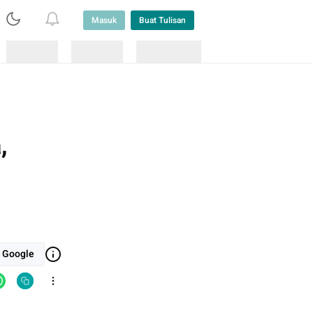
Masuk
Buat Tulisan
Loading
Loading
Lainnya
,
i Google