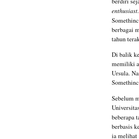
berdiri se
enthusiast.
Somethinc 
berbagai m
tahun terak
Di balik k
memiliki a
Ursula. Na
Somethinc
Sebelum m
Universita
beberapa t
berbasis k
ia melihat