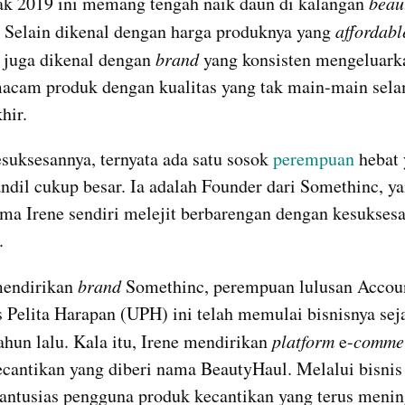
jak 2019 ini memang tengah naik daun di kalangan 
beaut
 Selain dikenal dengan harga produknya yang 
affordabl
juga dikenal dengan 
brand
 yang konsisten mengeluarka
acam produk dengan kualitas yang tak main-main selam
hir.
esuksesannya, ternyata ada satu sosok 
perempuan
 hebat 
ndil cukup besar. Ia adalah Founder dari Somethinc, yai
ma Irene sendiri melejit berbarengan dengan kesuksesa
.
endirikan 
brand
 Somethinc, perempuan lulusan Accoun
s Pelita Harapan (UPH) ini telah memulai bisnisnya seja
ahun lalu. Kala itu, Irene mendirikan 
platform
 e-
comme
ecantikan yang diberi nama BeautyHaul. Melalui bisnis t
 antusias pengguna produk kecantikan yang terus menin