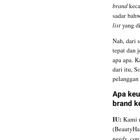
brand
 kec
sadar bahw
list
 yang d
Nah, dari 
tepat dan j
apa apa. Ka
dari itu, 
pelanggan
Apa keu
brand k
IU:
 Kami 
(BeautyHau
needs, con