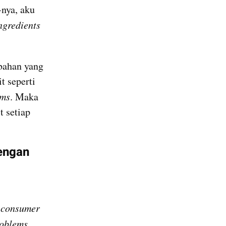
-nya, aku 
ngredients 
bahan yang 
 seperti 
ems
. Maka 
 setiap 
ngan 
 
consumer 
roblems.