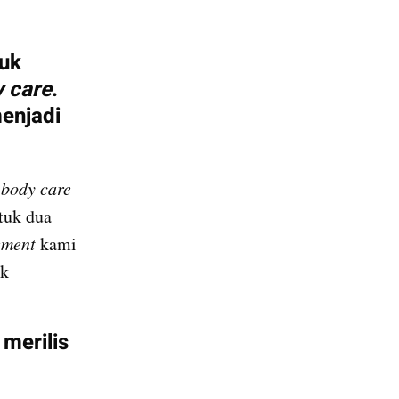
uk 
 care
. 
Apakah ini strategi khusus agar Somethinc bisa menjadi 
 
body care 
tuk dua 
ement
 kami 
k 
merilis 