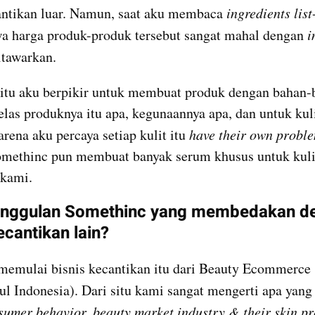
antikan luar. Namun, saat aku membaca 
ingredients list
a harga produk-produk tersebut sangat mahal dengan 
i
itawarkan.
situ aku berpikir untuk membuat produk dengan bahan-
elas produknya itu apa, kegunaannya apa, dan untuk kulit
rena aku percaya setiap kulit itu 
have their own probl
Somethinc pun membuat banyak serum khusus untuk kulit
 kami.
nggulan Somethinc yang membedakan de
ecantikan lain?
memulai bisnis kecantikan itu dari Beauty Ecommerce 
l Indonesia). Dari situ kami sangat mengerti apa yang
sumer behavior, beauty market industry & their skin p