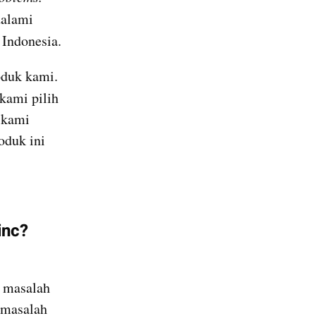
alami 
 Indonesia.
duk kami. 
kami pilih 
 kami 
selalu melakukan tes terlebih dahulu untuk mengetahui apakah produk ini 
nc? 
 masalah 
masalah 