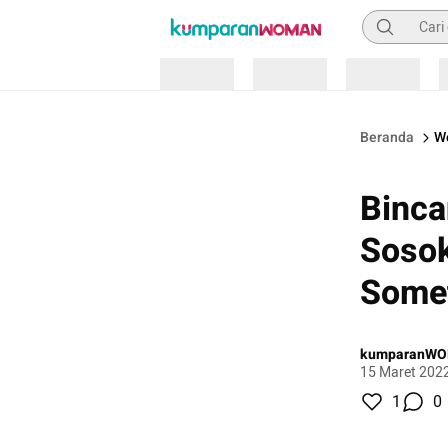
Pencarian
Loading
Loading
Loading
Beranda
W
Binca
Sosok
Some
kumparanW
15 Maret 202
1
0