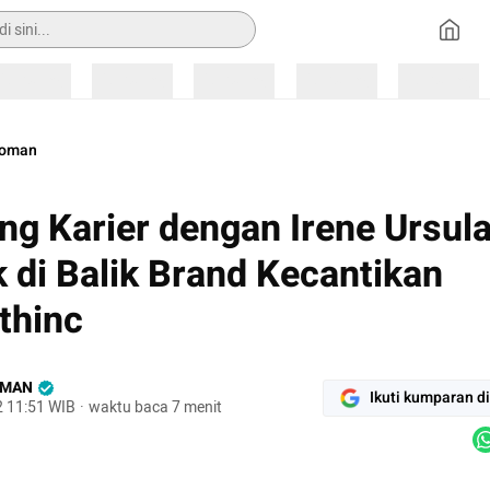
Loading
Loading
Loading
Loading
Loading
oman
ng Karier dengan Irene Ursula
 di Balik Brand Kecantikan
thinc
OMAN
Ikuti kumparan d
2 11:51 WIB
·
waktu baca 7 menit