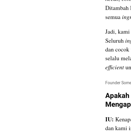
Ditambah l
semua 
ing
Jadi, kami
Seluruh 
in
dan cocok 
efficient
 un
Founder Someth
Apakah a
Mengapa
IU: 
Kenapa
dan kami i