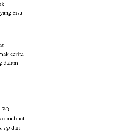
k 
ang bisa 
 
t 
ak cerita 
g dalam 
 PO 
ku melihat 
e up 
dari 