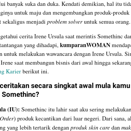
lui banyak suka dan duka. Kendati demikian, hal itu tida
ginya untuk maju dan mengembangkan produk-produk y
 sekaligus menjadi 
problem solver
 untuk semua orang.
etahui cerita Irene Ursula saat merintis Somethinc dan
kumparanWOMAN
tantangan yang dihadapi, 
 mendapa
 untuk melakukan wawancara dengan Irene Ursula. Sim
 Irene saat membangun bisnis dari awal hingga sekaran
ng Karier
 berikut ini.
iceritakan secara singkat awal mula kamu 
s Somethinc?
la (IU):
 Somethinc itu lahir saat aku sering melakukan
 Order
) produk kecantikan dari luar negeri. Dari sana, a
ng yang lebih tertarik dengan 
produk skin care 
dan 
mak