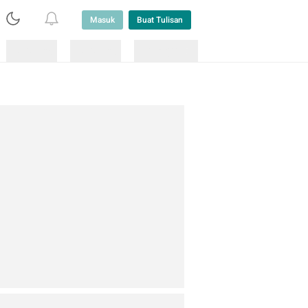
Masuk
Buat Tulisan
Loading
Loading
Lainnya