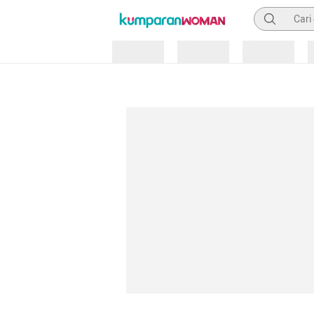
Pencarian
Loading
Loading
Loading