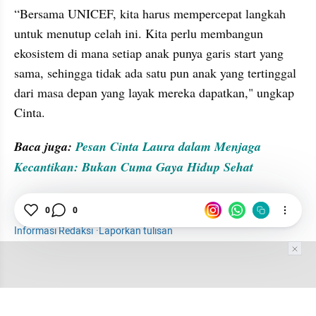
“Bersama UNICEF, kita harus mempercepat langkah 
untuk menutup celah ini. Kita perlu membangun 
ekosistem di mana setiap anak punya garis start yang 
sama, sehingga tidak ada satu pun anak yang tertinggal 
dari masa depan yang layak mereka dapatkan," ungkap 
Cinta. 
Baca juga: 
Pesan Cinta Laura dalam Menjaga 
Kecantikan: Bukan Cuma Gaya Hidup Seha
t
0
0
UNICEF
Cinta Laura
Perempuan
Woman
Informasi Redaksi
·
Laporkan tulisan
Tim Editor
Editor Section