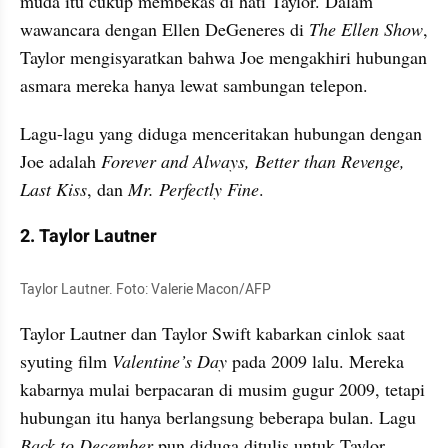
muda itu cukup membekas di hati Taylor. Dalam 
wawancara dengan Ellen DeGeneres di 
The Ellen Show
, 
Taylor mengisyaratkan bahwa Joe mengakhiri hubungan 
asmara mereka hanya lewat sambungan telepon.
Lagu-lagu yang diduga menceritakan hubungan dengan 
Joe adalah 
Forever and Always, Better than Revenge, 
Last Kiss
, dan 
Mr. Perfectly Fine
.
2. Taylor Lautner
Taylor Lautner. Foto: Valerie Macon/AFP
Taylor Lautner dan Taylor Swift kabarkan cinlok saat 
syuting film 
Valentine’s Day 
pada 2009 lalu. Mereka 
kabarnya mulai berpacaran di musim gugur 2009, tetapi 
hubungan itu hanya berlangsung beberapa bulan. Lagu 
Back to December
 pun diduga ditulis untuk Taylor 