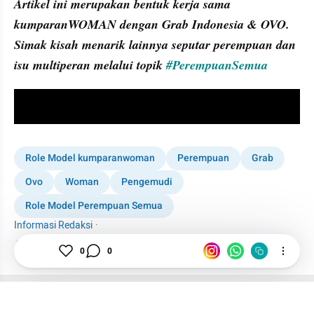
Artikel ini merupakan bentuk kerja sama 
kumparanWOMAN dengan Grab Indonesia & OVO. 
Simak kisah menarik lainnya seputar perempuan dan 
isu multiperan melalui topik 
#PerempuanSemua
video youtube embed
Role Model kumparanwoman
Perempuan
Grab
Ovo
Woman
Pengemudi
Role Model Perempuan Semua
Informasi Redaksi
·
Tim Editor
0
0
Editor Section