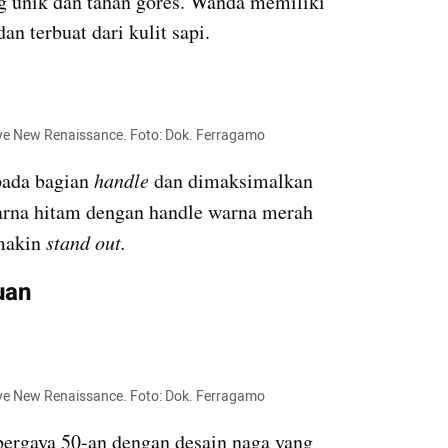
ng unik dan tahan gores. Wanda memiliki 
an terbuat dari kulit sapi.
nye New Renaissance. Foto: Dok. Ferragamo
pada bagian 
handle
 dan dimaksimalkan 
arna hitam dengan handle warna merah 
makin
 stand out.
uan
nye New Renaissance. Foto: Dok. Ferragamo
bergaya 50-an dengan desain naga yang 