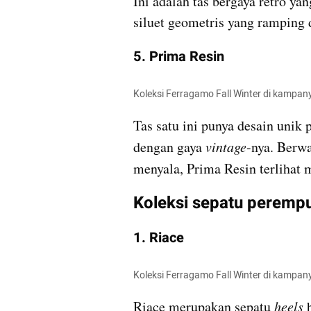
Ini adalah tas bergaya retro ya
siluet geometris yang ramping d
5. Prima Resin
Koleksi Ferragamo Fall Winter di kampa
Tas satu ini punya desain unik 
dengan gaya 
vintage
-nya. Berw
menyala, Prima Resin terlihat 
Koleksi sepatu peremp
1. Riace
Koleksi Ferragamo Fall Winter di kampa
Riace merupakan sepatu 
heels
 