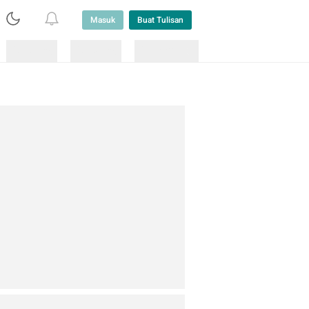
Masuk
Buat Tulisan
Loading
Loading
Lainnya