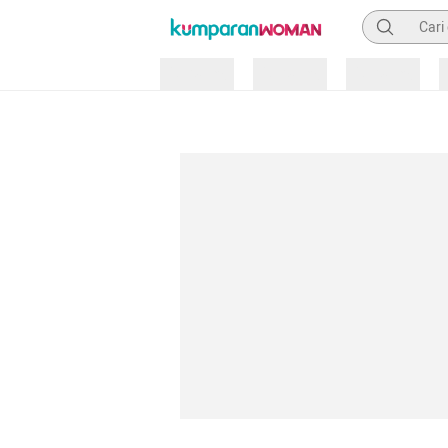
Pencarian
Loading
Loading
Loading