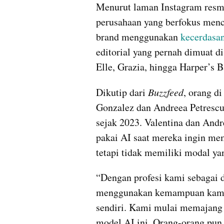
Menurut laman Instagram resmi
perusahaan yang berfokus menc
brand menggunakan 
kecerdasa
editorial yang pernah dimuat di
Elle, Grazia, hingga Harper’s B
Dikutip dari 
Buzzfeed
, orang di
Gonzalez dan Andreea Petrescu
sejak 2023. Valentina dan An
pakai AI saat mereka ingin me
tetapi tidak memiliki modal ya
“Dengan profesi kami sebagai d
menggunakan kemampuan kami 
sendiri. Kami mulai memajang p
model AI ini. Orang-orang pun m