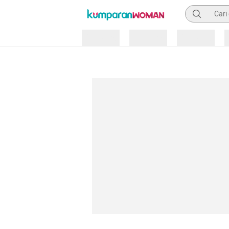
Pencarian
Loading
Loading
Loading