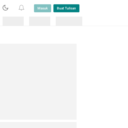
Masuk
Buat Tulisan
Loading
Loading
Lainnya