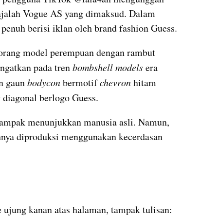
ajalah Vogue AS yang dimaksud. Dalam 
 penuh berisi iklan oleh brand fashion Guess.
seorang model perempuan dengan rambut 
ngatkan pada tren 
bombshell models 
era 
n gaun 
bodycon 
bermotif 
chevron 
hitam 
 
diagonal berlogo Guess. 
 tampak menunjukkan manusia asli. Namun, 
hnya diproduksi menggunakan kecerdasan 
embed from external kumparan
 ujung kanan atas halaman, tampak tulisan: 