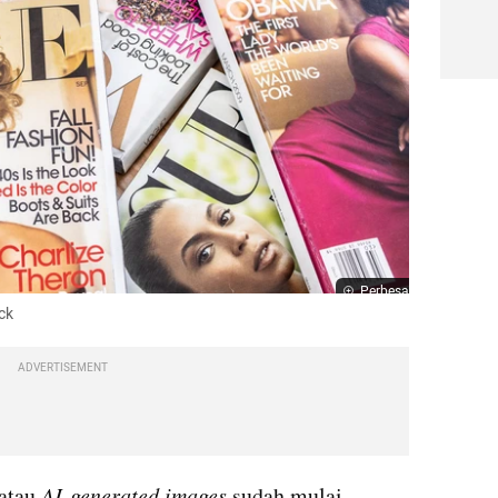
Perbesar
ck
ADVERTISEMENT
atau 
AI-generated images 
sudah mulai 