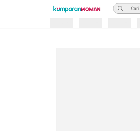
Pencarian
Loading
Loading
Loading