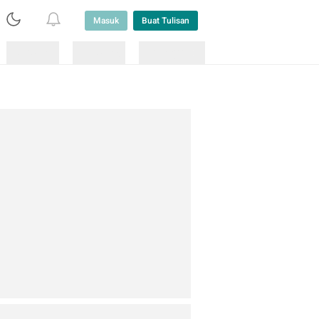
Masuk
Buat Tulisan
Loading
Loading
Lainnya