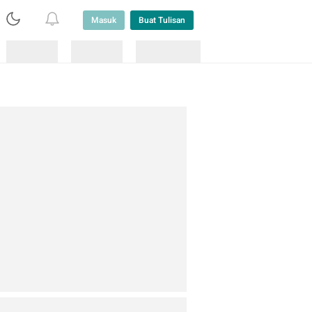
Masuk
Buat Tulisan
Loading
Loading
Lainnya