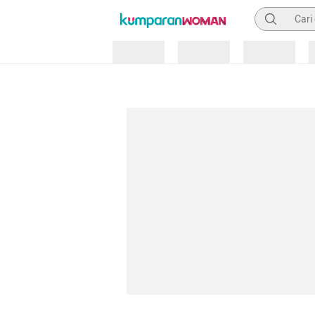
Pencarian
Loading
Loading
Loading