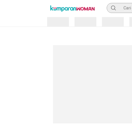
Pencarian
Loading
Loading
Loading