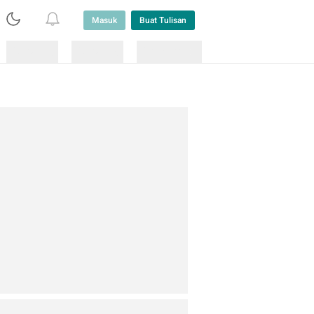
Masuk
Buat Tulisan
Loading
Loading
Lainnya