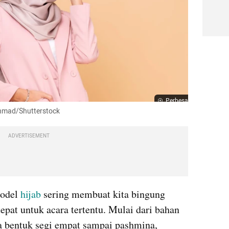
Perbesar
 Ahmad/Shutterstock
ADVERTISEMENT
odel 
hijab
 sering membuat kita bingung 
at untuk acara tertentu. Mulai dari bahan 
ga bentuk segi empat sampai pashmina, 