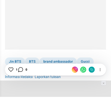
Jin BTS
BTS
brand ambassador
Gucci
1
0
Fashion
Fashion Update
Woman
Informasi Redaksi
·
Laporkan tulisan
Tim Editor
Editor Section