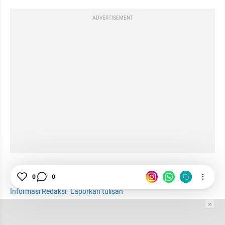
ADVERTISEMENT
Perempuan
Kate Spade
Parfum
New York
0
0
Informasi Redaksi
·
Laporkan tulisan
Tim Editor
Editor Section