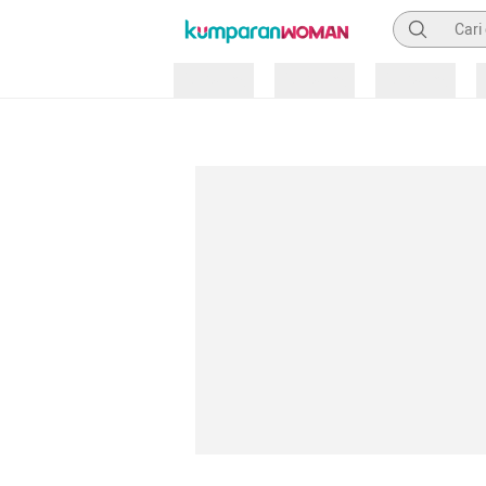
Pencarian
Loading
Loading
Loading