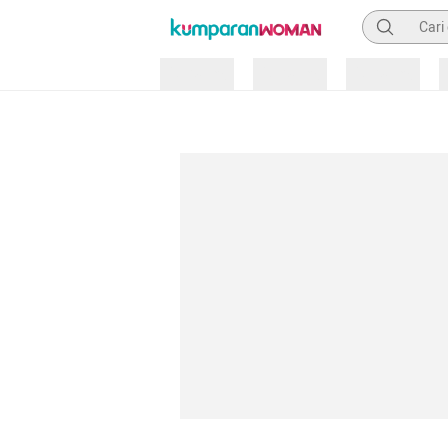
Pencarian
Loading
Loading
Loading