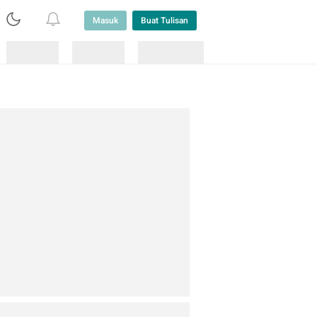
Masuk
Buat Tulisan
Loading
Loading
Lainnya