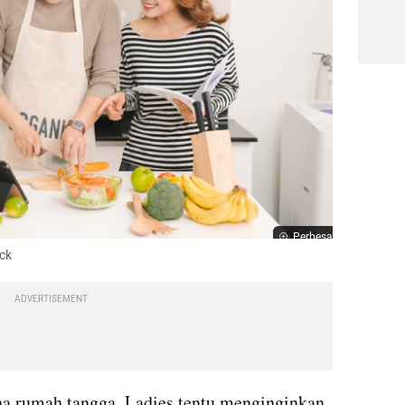
Perbesar
ock
ADVERTISEMENT
Dalam berpacaran atau membina rumah tangga, Ladies tentu menginginkan 