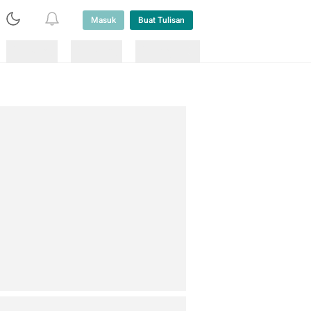
Masuk
Buat Tulisan
Loading
Loading
Lainnya