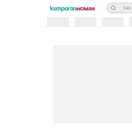
Pencarian
Loading
Loading
Loading