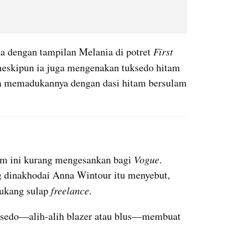
a dengan tampilan Melania di potret 
First 
 meskipun ia juga mengenakan tuksedo hitam 
a memadukannya dengan dasi hitam bersulam 
X post embed
m ini kurang mengesankan bagi 
Vogue
. 
g dinakhodai Anna Wintour itu menyebut, 
tukang sulap 
freelance
.
ksedo—alih-alih blazer atau blus—membuat 