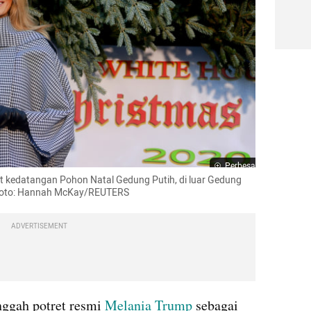
Perbesar
kedatangan Pohon Natal Gedung Putih, di luar Gedung 
. Foto: Hannah McKay/REUTERS
ADVERTISEMENT
ggah potret resmi 
Melania Trump
 sebagai 