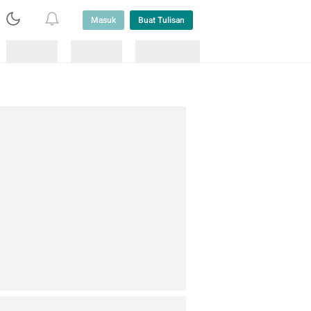
Masuk
Buat Tulisan
Loading
Loading
Lainnya