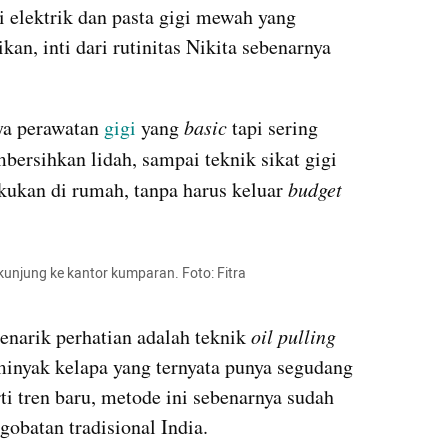
i elektrik dan pasta gigi mewah yang 
kan, inti dari rutinitas Nikita sebenarnya 
ya perawatan 
gigi 
yang 
basic 
tapi sering 
bersihkan lidah, sampai teknik sikat gigi 
kukan di rumah, tanpa harus keluar 
budget 
rkunjung ke kantor kumparan. Foto: Fitra 
enarik perhatian adalah teknik 
oil pulling 
inyak kelapa yang ternyata punya segudang 
i tren baru, metode ini sebenarnya sudah 
obatan tradisional India. 