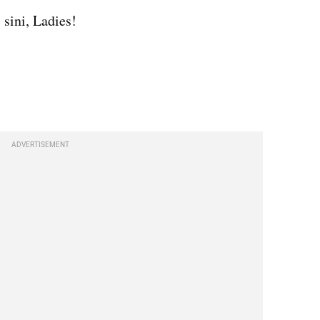
 sini, Ladies!
embed from external kumparan
ADVERTISEMENT