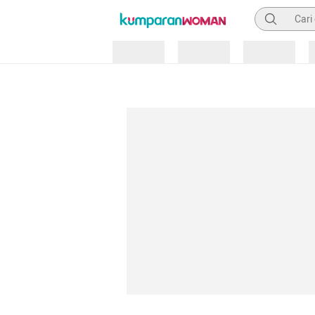
Pencarian
Loading
Loading
Loading