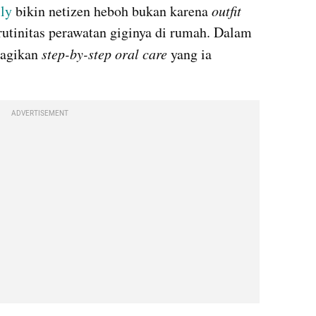
ly
 bikin netizen heboh bukan karena 
outfit 
 rutinitas perawatan giginya di rumah. Dalam 
agikan 
step-by-step oral care 
yang ia 
ADVERTISEMENT