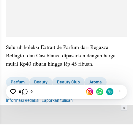
Seluruh koleksi Extrait de Parfum dari Regazza, 
Bellagio, dan Casablanca dipasarkan dengan harga 
mulai Rp40 ribuan hingga Rp 45 ribuan.
Parfum
Beauty
Beauty Club
Aroma
0
0
Konsumen
Karakter
Informasi Redaksi
·
Laporkan tulisan
Tim Editor
Editor Section