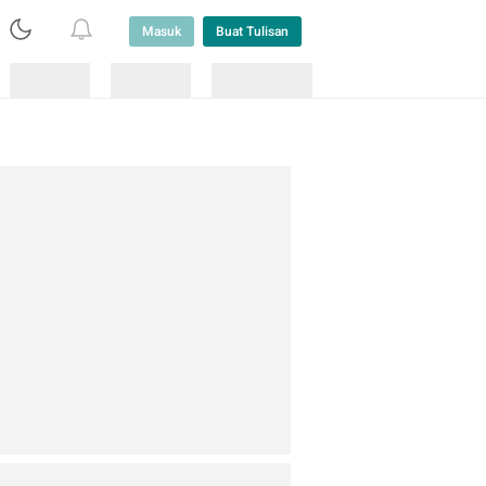
Masuk
Buat Tulisan
Loading
Loading
Lainnya