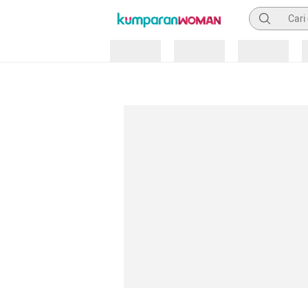
Pencarian
Loading
Loading
Loading