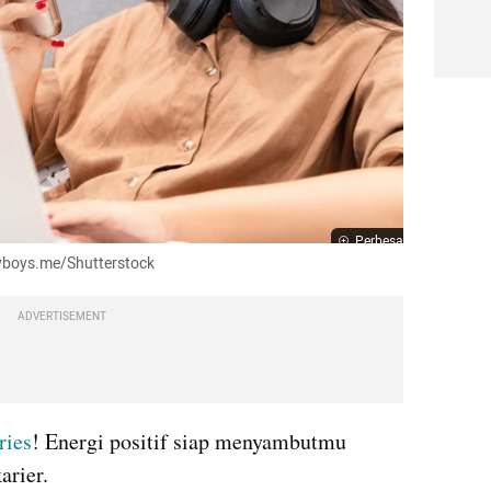
Perbesar
myboys.me/Shutterstock
ADVERTISEMENT
ries
! Energi positif siap menyambutmu 
arier.