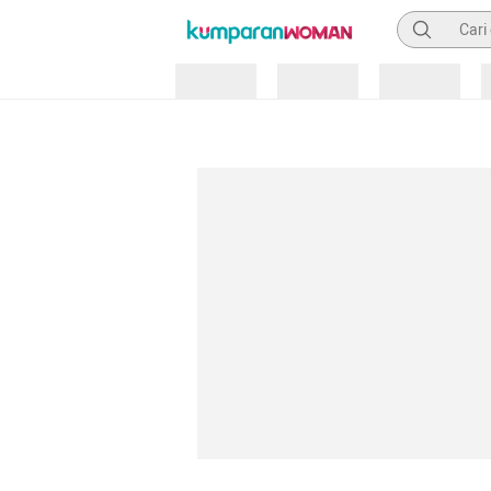
Pencarian
Loading
Loading
Loading