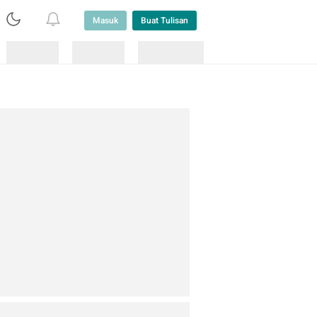
Masuk
Buat Tulisan
Loading
Loading
Lainnya